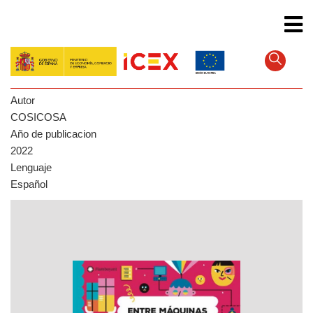
Skip
to
main
content
Autor
COSICOSA
Año de publicacion
2022
Lenguaje
Español