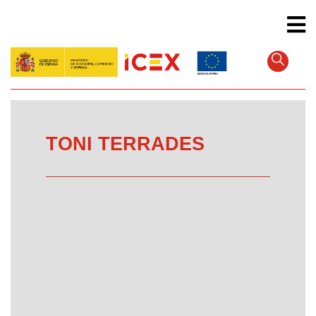
Skip
to
main
content
TONI TERRADES